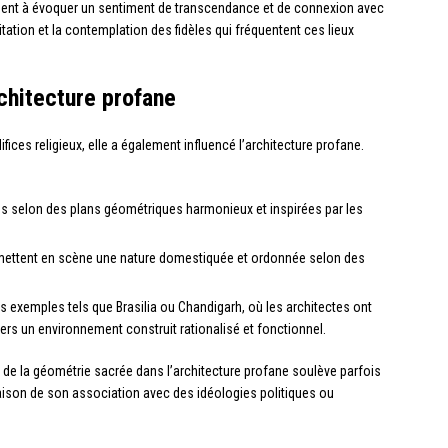
isent à évoquer un sentiment de transcendance et de connexion avec
itation et la contemplation des fidèles qui fréquentent ces lieux
chitecture profane
ices religieux, elle a également influencé l’architecture profane.
es selon des plans géométriques harmonieux et inspirées par les
ui mettent en scène une nature domestiquée et ordonnée selon des
 exemples tels que Brasilia ou Chandigarh, où les architectes ont
vers un environnement construit rationalisé et fonctionnel.
on de la géométrie sacrée dans l’architecture profane soulève parfois
aison de son association avec des idéologies politiques ou