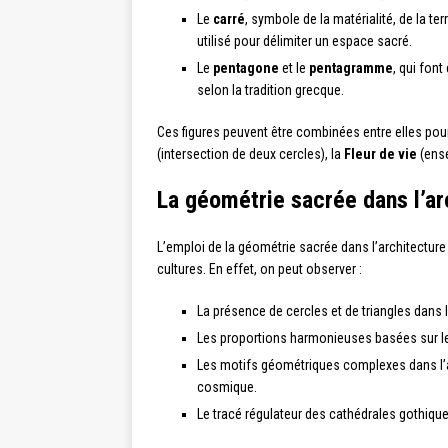
Le
carré
, symbole de la matérialité, de la te
utilisé pour délimiter un espace sacré.
Le
pentagone
et le
pentagramme
, qui fon
selon la tradition grecque.
Ces figures peuvent être combinées entre elles po
(intersection de deux cercles), la
Fleur de vie
(ense
La géométrie sacrée dans l’ar
L’emploi de la géométrie sacrée dans l’architecture r
cultures. En effet, on peut observer :
La présence de cercles et de triangles dans 
Les proportions harmonieuses basées sur le 
Les motifs géométriques complexes dans l’art i
cosmique.
Le tracé régulateur des cathédrales gothiques