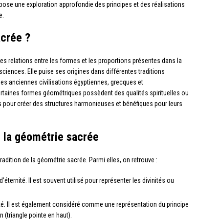
ropose une exploration approfondie des principes et des réalisations
e.
acrée ?
 les relations entre les formes et les proportions présentes dans la
s sciences. Elle puise ses origines dans différentes traditions
es anciennes civilisations égyptiennes, grecques et
taines formes géométriques possèdent des qualités spirituelles ou
ées pour créer des structures harmonieuses et bénéfiques pour leurs
 la géométrie sacrée
adition de la géométrie sacrée. Parmi elles, on retrouve :
d’éternité. Il est souvent utilisé pour représenter les divinités ou
bilité. Il est également considéré comme une représentation du principe
n (triangle pointe en haut).