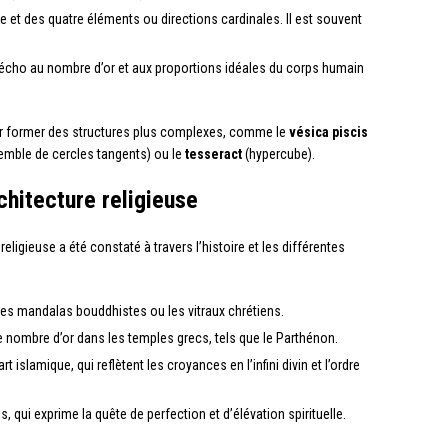
rre et des quatre éléments ou directions cardinales. Il est souvent
t écho au nombre d’or et aux proportions idéales du corps humain
ur former des structures plus complexes, comme le
vésica piscis
mble de cercles tangents) ou le
tesseract
(hypercube).
chitecture religieuse
eligieuse a été constaté à travers l’histoire et les différentes
les mandalas bouddhistes ou les vitraux chrétiens.
nombre d’or dans les temples grecs, tels que le Parthénon.
slamique, qui reflètent les croyances en l’infini divin et l’ordre
, qui exprime la quête de perfection et d’élévation spirituelle.