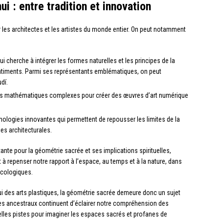
i : entre tradition et innovation
r les architectes et les artistes du monde entier. On peut notamment
i cherche à intégrer les formes naturelles et les principes de la
âtiments. Parmi ses représentants emblématiques, on peut
dí.
tures mathématiques complexes pour créer des œuvres d’art numérique
nologies innovantes qui permettent de repousser les limites de la
es architecturales.
nte pour la géométrie sacrée et ses implications spirituelles,
t à repenser notre rapport à l’espace, au temps et à la nature, dans
écologiques.
i des arts plastiques, la géométrie sacrée demeure donc un sujet
ipes ancestraux continuent d’éclairer notre compréhension des
elles pistes pour imaginer les espaces sacrés et profanes de