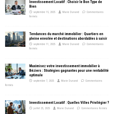
Investissement Locatif : Choisir le Bon Type de
Bien
septembre 15, 2025
Marie Dunand
Commentaires
fermés
Tendances du marché immobilier : Quartiers en
pleine envolée et destinations abordables à saisir
septembre 11, 2025
Marie Dunand
Commentaires
fermés
Maximisez votre investissement immobilier à
Béziers : Stratégies gagnantes pour une rentabilité
optimale
septembre 7, 2025
Marie Dunand
Commentaires
fermés
Investissement Locatif : Quelles Villes Privilégier ?
juillet 25, 2025
Marie Dunand
Commentaires fermés