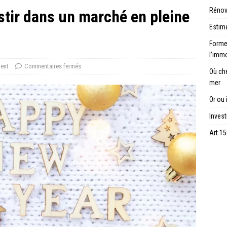
Rénov
stir dans un marché en pleine
Estime
Forme 
l’immo
ment
Commentaires fermés
Où ch
mer
Or ou 
Invest
Art 15