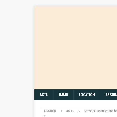
ACTU
IMMO
LOCATION
ASSUR
ACCUEIL
ACTU
Comment assurer une bon
?