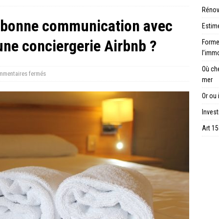
Rénov
 bonne communication avec
Estime
 une conciergerie Airbnb ?
Forme 
l’immo
Où ch
mentaires fermés
mer
Or ou 
Invest
Art 15