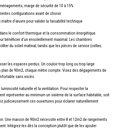
aménagements, marge de sécurité de 10 à 15%
érentes configurations avant de choisir
 maître d’œuvre pour valider la faisabilité technique
t dans le confort thermique et la consommation énergétique.
pour bénéficier d’un ensoleillement maximal. Les chambres
er du soleil matinal, tandis que les pièces de service (cellier,
miser les espaces perdus. Un couloir trop long ou trop large
 un plan de 90m2, chaque mètre compte. Visez des dégagements de
nfortable sans excès.
luminosité naturelle et la ventilation. Pour respecter la
vent représenter au minimum un sixième de la surface habitable, soit
 judicieusement ces ouvertures pour éclairer naturellement
tion. Une maison de 90m2 nécessite entre 8 et 12m2 de rangements
ment. Intégrez-les dès la conception plutôt que de les ajouter