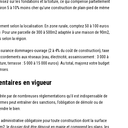
isez sur les fondations et la toiture, ce qui compense partiellement
nviron 5 à 10% moins cher qu’une construction de plain-pied de même
tement selon la localisation. En zone rurale, comptez 50 à 100 euros
ne. Pour une parcelle de 300 à 500m2 adaptée à une maison de 90m2,
s selon la région.
 assurance dommages-ouvrage (2 à 4% du coût de construction), taxe
ordements aux réseaux (eau, électricité, assainissement : 3 000 à
ure, terrasse : 5 000 à 15 000 euros). Au total, majorez votre budget
enses.
ntaires en vigueur
drée par de nombreuses réglementations qu’il est indispensable de
rmes peut entraîner des sanctions, l’obligation de démolir ou de
endre le bien.
 administrative obligatoire pour toute construction dont la surface
, le dossier doit être déposé en mairie et comprend les plans, les