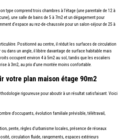
tion type comprend trois chambres à l’étage (une parentale de 12 à
une), une salle de bains de 5 à 7m2 et un dégagement pour
ffisamment d’espace au rez-de-chaussée pour un salon-séjour de 25 à
iculière. Positionné au centre, il réduit les surfaces de circulation
 ou dans un angle, il libère davantage de surface habitable mais
droits occupent environ 4 à 5m2 au sol, tandis que les escaliers
rise à 3m2, au prix d’une montée moins confortable.
ir votre plan maison étage 90m2
hodologie rigoureuse pour aboutir à un résultat satisfaisant. Voici
ombre d’occupants, évolution familiale prévisible, télétravail,
ation, pente, règles d’urbanisme locales, présence de réseaux
nosité, circulation fluide, rangements, espaces extérieurs