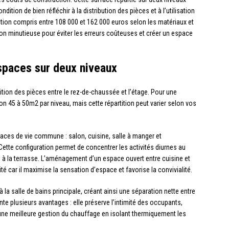
ition de bien réfléchir à la distribution des pièces et à l’utilisation
tion compris entre 108 000 et 162 000 euros selon les matériaux et
tion minutieuse pour éviter les erreurs coûteuses et créer un espace
spaces sur deux niveaux
ition des pièces entre le rez-de-chaussée et l’étage. Pour une
on 45 à 50m2 par niveau, mais cette répartition peut varier selon vos
aces de vie commune : salon, cuisine, salle à manger et
tte configuration permet de concentrer les activités diurnes au
 ou à la terrasse. L’aménagement d’un espace ouvert entre cuisine et
é car il maximise la sensation d’espace et favorise la convivialité.
la salle de bains principale, créant ainsi une séparation nette entre
te plusieurs avantages : elle préserve l’intimité des occupants,
une meilleure gestion du chauffage en isolant thermiquement les