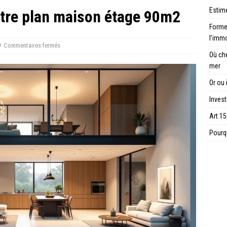
Estime
tre plan maison étage 90m2
Forme 
l’immo
Commentaires fermés
Où ch
mer
Or ou 
Invest
Art 15
Pourqu