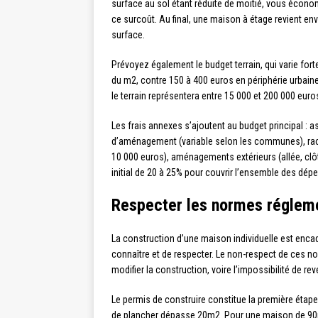
surface au sol étant réduite de moitié, vous économ
ce surcoût. Au final, une maison à étage revient e
surface.
Prévoyez également le budget terrain, qui varie for
du m2, contre 150 à 400 euros en périphérie urbai
le terrain représentera entre 15 000 et 200 000 euro
Les frais annexes s’ajoutent au budget principal :
d’aménagement (variable selon les communes), racc
10 000 euros), aménagements extérieurs (allée, clôt
initial de 20 à 25% pour couvrir l’ensemble des dép
Respecter les normes régleme
La construction d’une maison individuelle est enca
connaître et de respecter. Le non-respect de ces no
modifier la construction, voire l’impossibilité de rev
Le permis de construire constitue la première étape
de plancher dépasse 20m2. Pour une maison de 90m2