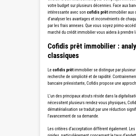
votre budget sur plusieurs décennies. Face aux ban
intéressante avec son
cofidis prêt
immobilier aux 
d’analyser les avantages et inconvénients de chaqu
par les frais annexes. Que vous soyez primo-accéda
marché du crédit immobilier vous aidera à prendre la
Cofidis prêt immobilier : ana
classiques
Le
cofidis prêt
immobilier se distingue par plusieur
recherche de simplicité et de rapidité. Contrairemen
bancaire préexistante, Cofidis propose une approche
L’un des principaux atouts réside dans la
digitalisa
nécessitent plusieurs rendez-vous physiques, Cofid
dématérialisation se traduit par une réduction signif
l’avancement de sa demande.
Les critères d’acceptation diffèrent également. Les
rigides, particulièrement concernant le taux d’ende