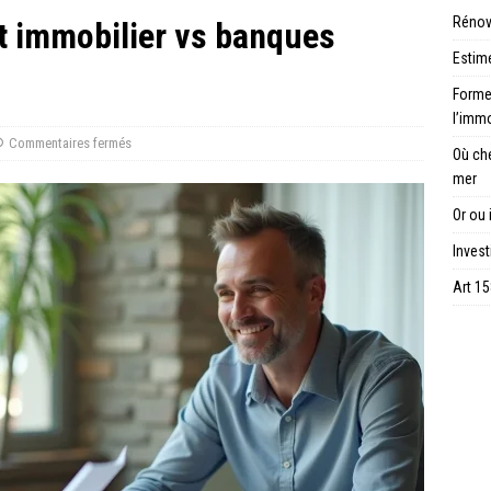
Rénov
êt immobilier vs banques
Estime
Forme 
l’immo
Commentaires fermés
Où ch
mer
Or ou 
Invest
Art 15