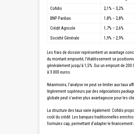
Cofidis
2,1% – 3,2%
BNP Paribas
1,8% – 2,8%
Crédit Agricole
1,7% – 2,6%
Société Générale
1,9% – 2,9%
Les frais de dossier représentent un avantage concu
du montant emprunté, l’établissement se positionne
généralement jusqu’à 1,5%. Sur un emprunt de 200 
à 3 000 euros.
Néanmoins, l’analyse ne peut se limiter aux taux a
légèrement supérieurs par des
négociations packag
globale peut s’avérer plus avantageuse pour les cli
La structure des taux varie également. Cofidis propos
coût du crédit. Les banques traditionnelles enrichis
formules cap, permettant d’adapter le financement