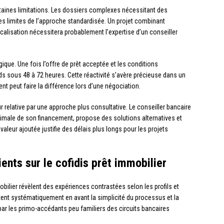
rtaines limitations. Les dossiers complexes nécessitant des
es limites de l’approche standardisée. Un projet combinant
scalisation nécessitera probablement l’expertise d’un conseiller
ique. Une fois l’offre de prêt acceptée et les conditions
ds sous 48 à 72 heures. Cette réactivité s’avère précieuse dans un
nt peut faire la différence lors d’une négociation.
 relative par une approche plus consultative. Le conseiller bancaire
imale de son financement, propose des solutions alternatives et
valeur ajoutée justifie des délais plus longs pour les projets
ients sur le cofidis prêt immobilier
bilier révèlent des expériences contrastées selon les profils et
tent systématiquement en avant la simplicité du processus et la
 par les primo-accédants peu familiers des circuits bancaires