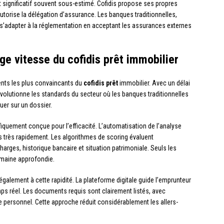
significatif souvent sous-estimé. Cofidis propose ses propres
utorise la délégation d’assurance. Les banques traditionnelles,
û s’adapter à la réglementation en acceptant les assurances externes
age vitesse du cofidis prêt immobilier
ments les plus convaincants du
cofidis prêt
immobilier. Avec un délai
évolutionne les standards du secteur où les banques traditionnelles
er sur un dossier.
fiquement conçue pour l’efficacité. L’automatisation de l’analyse
ds très rapidement. Les algorithmes de scoring évaluent
harges, historique bancaire et situation patrimoniale. Seuls les
umaine approfondie.
galement à cette rapidité. La plateforme digitale guide l’emprunteur
s réel. Les documents requis sont clairement listés, avec
e personnel. Cette approche réduit considérablement les allers-