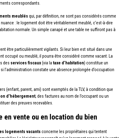
sements correspondants.
ments meublés
qui, par définition, ne sont pas considérés comme
 nuance : le logement doit être véritablement meublé, c’est-à-dire
habitation normale. Un simple canapé et une table ne suffiront pas à
ent être particulièrement vigilants. Si leur bien est situé dans une
ent occupé ou meublé, il pourra être considéré comme vacant. La
ès des
services fiscaux
(via la
taxe d’habitation
) constitue un
i si l’administration constate une absence prolongée d’occupation
ers (enfant, parent, ami) sont exemptés de la TLV, à condition que
tion d’hébergement
, des factures au nom de l’occupant ou un
ituer des preuves recevables.
e en vente ou en location du bien
les logements vacants
concerne les propriétaires qui tentent