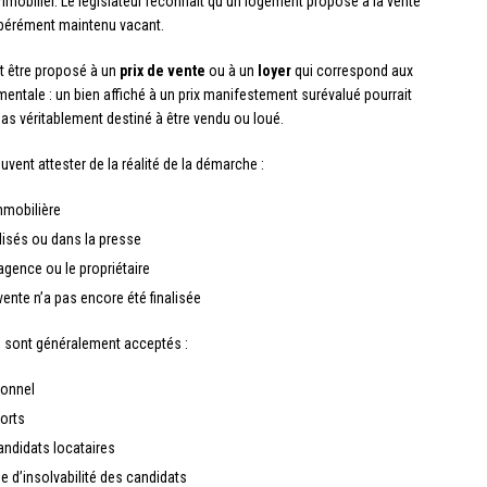
immobilier. Le législateur reconnaît qu’un logement proposé à la vente
ibérément maintenu vacant.
it être proposé à un
prix de vente
ou à un
loyer
qui correspond aux
mentale : un bien affiché à un prix manifestement surévalué pourrait
as véritablement destiné à être vendu ou loué.
vent attester de la réalité de la démarche :
mmobilière
lisés ou dans la presse
agence ou le propriétaire
ente n’a pas encore été finalisée
ts sont généralement acceptés :
ionnel
orts
andidats locataires
e d’insolvabilité des candidats