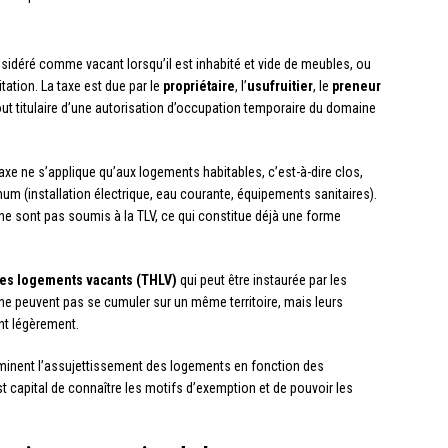
sidéré comme vacant lorsqu’il est inhabité et vide de meubles, ou
tation. La taxe est due par le
propriétaire
, l’
usufruitier
, le
preneur
tout titulaire d’une autorisation d’occupation temporaire du domaine
xe ne s’applique qu’aux logements habitables, c’est-à-dire clos,
m (installation électrique, eau courante, équipements sanitaires).
ne sont pas soumis à la TLV, ce qui constitue déjà une forme
 les logements vacants (THLV)
qui peut être instaurée par les
 peuvent pas se cumuler sur un même territoire, mais leurs
nt légèrement.
minent l’assujettissement des logements en fonction des
st capital de connaître les motifs d’exemption et de pouvoir les