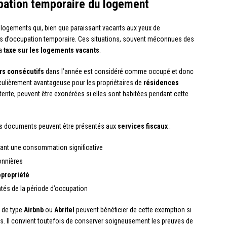
upation temporaire du logement
logements qui, bien que paraissant vacants aux yeux de
des d’occupation temporaire. Ces situations, souvent méconnues des
la
taxe sur les logements vacants
.
rs consécutifs
dans l’année est considéré comme occupé et donc
iculièrement avantageuse pour les propriétaires de
résidences
tente, peuvent être exonérées si elles sont habitées pendant cette
urs documents peuvent être présentés aux
services fiscaux
:
trant une consommation significative
onnières
opropriété
és de la période d’occupation
 de type
Airbnb
ou
Abritel
peuvent bénéficier de cette exemption si
uis. Il convient toutefois de conserver soigneusement les preuves de