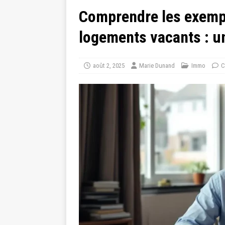
Comprendre les exempt
logements vacants : u
août 2, 2025
Marie Dunand
Immo
C