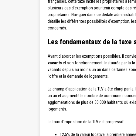
françaises, cette taxe incite les propriétaires à reme
plusieurs cas d’exemption pour tenir compte des réa
propriétaires. Naviguer dans ce dédale administrati
détaille les différentes possibilités d’exemption, le
concernés.
Les fondamentaux de la taxe 
Avant d’aborder les exemptions possibles, il conv
vacants
et son fonctionnement. Instaurée par la
lo
vacants depuis au moins un an dans certaines zone
l’offre et la demande de logements.
Le champ d’application de la TLV a été élargi par la
un an et augmenté le nombre de communes concerné
agglomérations de plus de 50 000 habitants où exis
logements.
Le taux d’imposition de la TLV est progressif :
12,5% de la valeur locative la première anné