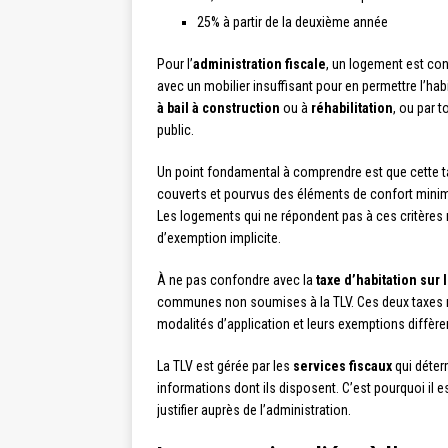
25% à partir de la deuxième année
Pour l’
administration fiscale
, un logement est con
avec un mobilier insuffisant pour en permettre l’habi
à bail à construction
ou à
réhabilitation
, ou par 
public.
Un point fondamental à comprendre est que cette ta
couverts et pourvus des éléments de confort minimu
Les logements qui ne répondent pas à ces critères 
d’exemption implicite.
À ne pas confondre avec la
taxe d’habitation sur
communes non soumises à la TLV. Ces deux taxes ne
modalités d’application et leurs exemptions diffère
La TLV est gérée par les
services fiscaux
qui déter
informations dont ils disposent. C’est pourquoi il e
justifier auprès de l’administration.