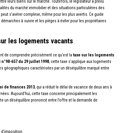
ttre leurs biens sur le marché. Toutefois, le législateur a prévu
lités du marché immobilier et des situations particulières des
f peut s’avérer complexe, même pour les plus avertis. Ce guide
s démarches à suivre et les pièges à éviter pour les propriétaires
sur les logements vacants
ient de comprendre précisément ce qu’est la
taxe sur les logements
i n°98-657 du 29 juillet 1998
, cette taxe s’applique aux logements
s géographiques caractérisées par un déséquilibre marqué entre
loi de finances 2013
, qui a réduit le délai de vacance de deux ans à
es. Aujourd’hui, cette taxe concerne principalement les
te un déséquilibre prononcé entre l’offre et la demande de
e d’imposition