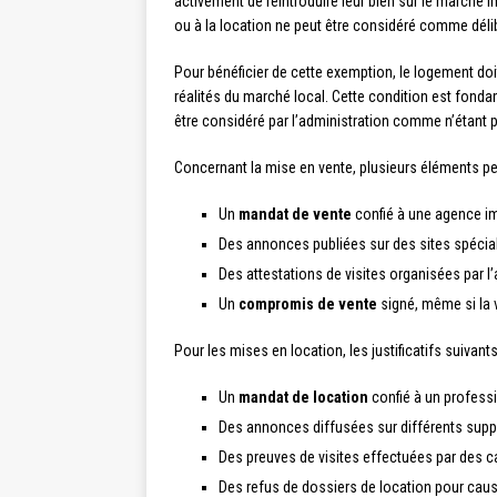
activement de réintroduire leur bien sur le marché 
ou à la location ne peut être considéré comme dél
Pour bénéficier de cette exemption, le logement do
réalités du marché local. Cette condition est fonda
être considéré par l’administration comme n’étant p
Concernant la mise en vente, plusieurs éléments peu
Un
mandat de vente
confié à une agence i
Des annonces publiées sur des sites spécia
Des attestations de visites organisées par l’
Un
compromis de vente
signé, même si la v
Pour les mises en location, les justificatifs suivan
Un
mandat de location
confié à un profess
Des annonces diffusées sur différents supp
Des preuves de visites effectuées par des c
Des refus de dossiers de location pour caus