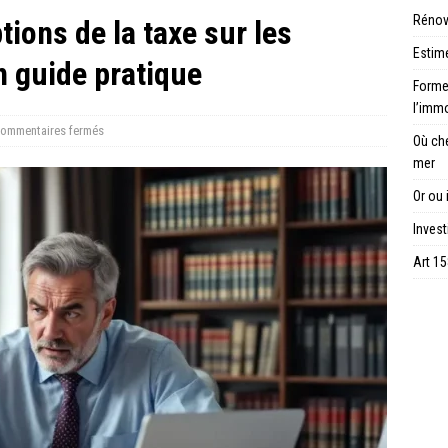
Rénov
ions de la taxe sur les
Estime
n guide pratique
Forme 
l’immo
ommentaires fermés
Où ch
mer
Or ou 
Invest
Art 15