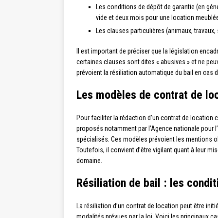
Les conditions de dépôt de garantie (en géné
vide et deux mois pour une location meublée
Les clauses particulières (animaux, travaux,
Il est important de préciser que la législation enca
certaines clauses sont dites « abusives » et ne peuv
prévoient la résiliation automatique du bail en cas d
Les modèles de contrat de loc
Pour faciliter la rédaction d’un contrat de location 
proposés notamment par l’Agence nationale pour l’i
spécialisés. Ces modèles prévoient les mentions obl
Toutefois, il convient d’être vigilant quant à leur m
domaine.
Résiliation de bail : les condi
La résiliation d’un contrat de location peut être initi
modalités prévues par la loi. Voici les principaux cas