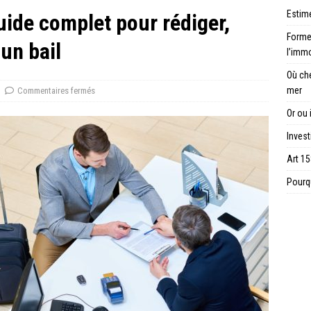
Estime
guide complet pour rédiger,
Forme 
un bail
l’immo
Où ch
mer
Commentaires fermés
Or ou 
Invest
Art 15
Pourqu