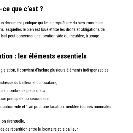
t-ce que c’est ?
 un document juridique qui lie le propriétaire du bien immobilier
ns lesquelles le bien est loué et fixe les droits et obligations de
e bail peut concerner une location vide ou meublée, à usage
ation : les éléments essentiels
gislation, il convient d’inclure plusieurs éléments indispensables :
adresse du bailleur et du locataire,
icie, nombre de pièces, etc.,
tion principale ou secondaire,
e location vide et 1 an pour une location meublée (durées minimales
sion éventuelle,
de répartition entre le locataire et le bailleur,