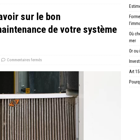
Estime
avoir sur le bon
Forme 
l’immo
maintenance de votre système
Où ch
mer
Or ou 
Commentaires fermés
Invest
Art 15
Pourqu