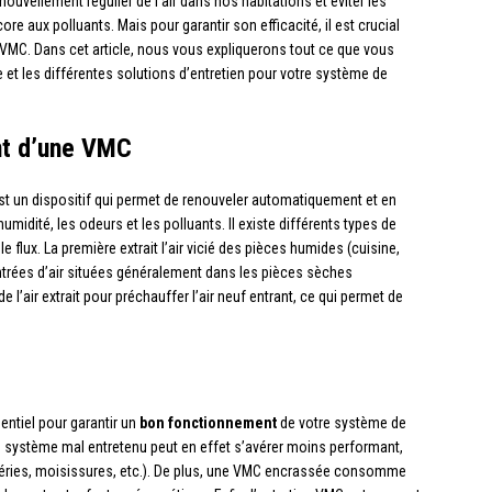
nouvellement régulier de l’air dans nos habitations et éviter les
re aux polluants. Mais pour garantir son efficacité, il est crucial
re VMC. Dans cet article, nous vous expliquerons tout ce que vous
et les différentes solutions d’entretien pour votre système de
nt d’une VMC
st un dispositif qui permet de renouveler automatiquement et en
’humidité, les odeurs et les polluants. Il existe différents types de
flux. La première extrait l’air vicié des pièces humides (cuisine,
s entrées d’air situées généralement dans les pièces sèches
l’air extrait pour préchauffer l’air neuf entrant, ce qui permet de
entiel pour garantir un
bon fonctionnement
de votre système de
r. Un système mal entretenu peut en effet s’avérer moins performant,
ctéries, moisissures, etc.). De plus, une VMC encrassée consomme