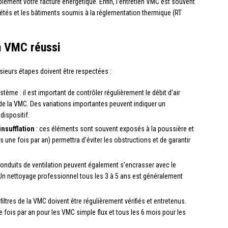
blement votre facture énergétique. Enfin, l’entretien VMC est souvent
étés et les bâtiments soumis à la réglementation thermique (RT
n VMC réussi
sieurs étapes doivent être respectées :
tème : il est important de contrôler régulièrement le débit d’air
e de la VMC. Des variations importantes peuvent indiquer un
ispositif.
insufflation
: ces éléments sont souvent exposés à la poussière et
 une fois par an) permettra d’éviter les obstructions et de garantir
conduits de ventilation peuvent également s’encrasser avec le
. Un nettoyage professionnel tous les 3 à 5 ans est généralement
 filtres de la VMC doivent être régulièrement vérifiés et entretenus.
e fois par an pour les VMC simple flux et tous les 6 mois pour les