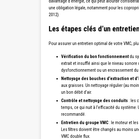
davantage d’énergie, ce qui peut alourdir considéra
une obligation légale, notamment pour les copropri
2012).
Les étapes clés d’un entretie
Pour assurer un entretien optimal de votre VMC, plu
Vérification du bon fonctionnement
du sys
extrait et insufflé ainsi que le niveau sonor
dysfonctionnement ou un encrassement du d
Nettoyage des bouches d’extraction et d’
aux graisses. Un nettoyage régulier (au moins
un bon débit d’air.
Contrôle et nettoyage des conduits
: les 
temps, ce qui nuit à l’efficacité du système
recommandé.
Entretien du groupe VMC
: le moteur et les
Les filtres doivent être changés au moins un
VMC double flux.