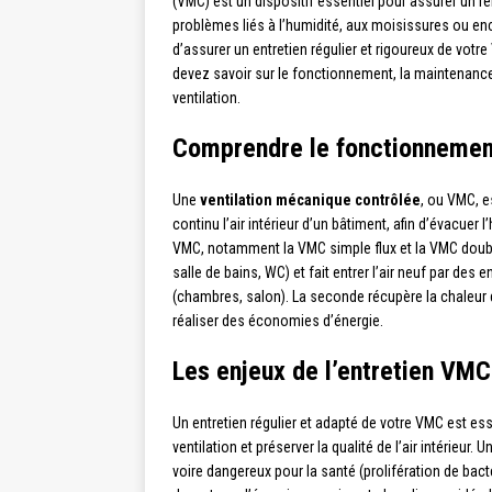
(VMC) est un dispositif essentiel pour assurer un re
problèmes liés à l’humidité, aux moisissures ou enco
d’assurer un entretien régulier et rigoureux de vot
devez savoir sur le fonctionnement, la maintenance 
ventilation.
Comprendre le fonctionneme
Une
ventilation mécanique contrôlée
, ou VMC, e
continu l’air intérieur d’un bâtiment, afin d’évacuer l
VMC, notamment la VMC simple flux et la VMC double 
salle de bains, WC) et fait entrer l’air neuf par de
(chambres, salon). La seconde récupère la chaleur de 
réaliser des économies d’énergie.
Les enjeux de l’entretien VMC
Un entretien régulier et adapté de votre VMC est ess
ventilation et préserver la qualité de l’air intérieu
voire dangereux pour la santé (prolifération de ba