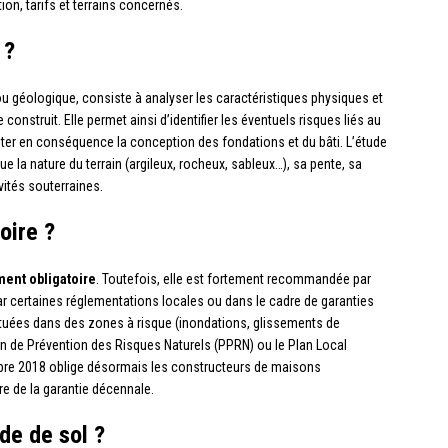
tion, tarifs et terrains concernés.
 ?
 géologique, consiste à analyser les caractéristiques physiques et
construit. Elle permet ainsi d’identifier les éventuels risques liés au
dapter en conséquence la conception des fondations et du bâti. L’étude
 la nature du terrain (argileux, rocheux, sableux…), sa pente, sa
ités souterraines.
oire ?
ment obligatoire
. Toutefois, elle est fortement recommandée par
ar certaines réglementations locales ou dans le cadre de garanties
ituées dans des zones à risque (inondations, glissements de
Plan de Prévention des Risques Naturels (PPRN) ou le Plan Local
embre 2018 oblige désormais les constructeurs de maisons
dre de la garantie décennale.
ude de sol ?