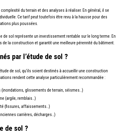
 complexité du terrain et des analyses à réaliser. En général, il se
ividuelle. Ce tarif peut toutefois être revu à la hausse pour des
gations plus poussées.
de de sol représente un investissement rentable sur le long terme. En
rs de la construction et garantit une meilleure pérennité du bâtiment.
nés par l’étude de sol ?
étude de sol, qu’ils soient destinés à accueillir une construction
ituations rendent cette analyse particulièrement recommandée :
s (inondations, glissements de terrain, séismes…)
ine (argile, remblais…)
ité (fissures, affaissements…)
(anciennes carrières, décharges…)
 de sol ?