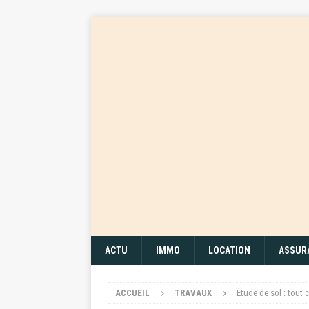
ACTU
IMMO
LOCATION
ASSUR
ACCUEIL
TRAVAUX
Étude de sol : tout c