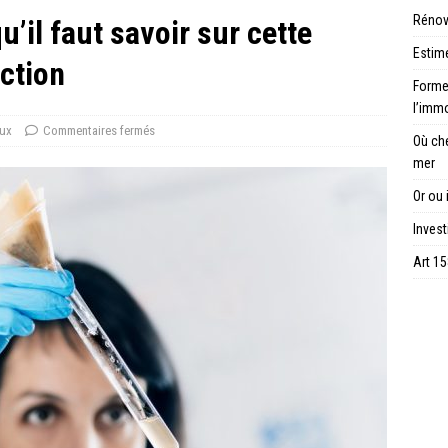
Rénov
u’il faut savoir sur cette
Estime
uction
Forme 
l’immo
ux
Commentaires fermés
Où ch
mer
Or ou 
Invest
Art 15