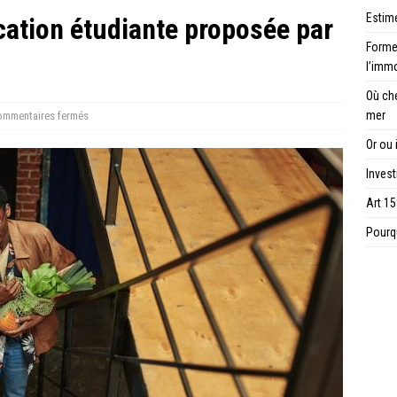
Estime
cation étudiante proposée par
Forme 
l’immo
Où ch
mer
mmentaires fermés
Or ou 
Invest
Art 15
Pourqu